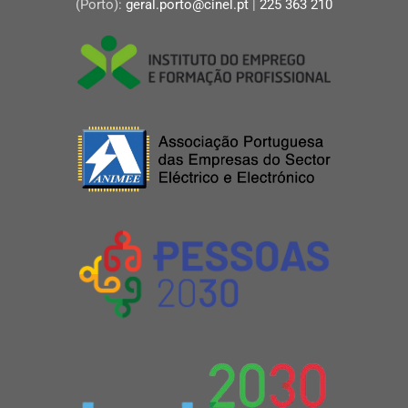
(Porto):
geral.porto@cinel.pt
|
225 363 210