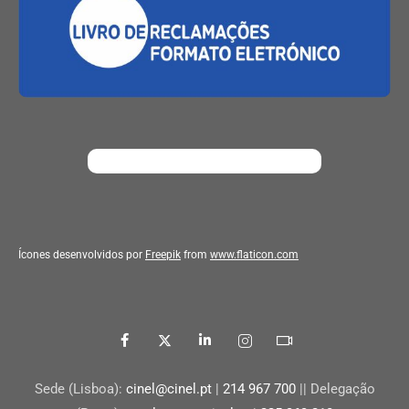
Ícones desenvolvidos por
Freepik
from
www.flaticon.com
Sede (Lisboa):
cinel@cinel.pt
|
214 967 700
|| Delegação