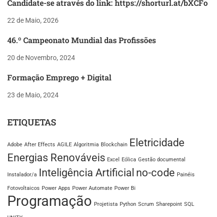
Candidate-se através do link: https://shorturl.at/bXCFo
22 de Maio, 2026
46.º Campeonato Mundial das Profissões
20 de Novembro, 2024
Formação Emprego + Digital
23 de Maio, 2024
ETIQUETAS
Eletricidade
Adobe
After Effects
AGILE
Algoritmia
Blockchain
Energias Renováveis
Excel
Eólica
Gestão documental
Inteligência Artificial
no-code
Instalador/a
Painéis
Fotovoltaicos
Power Apps
Power Automate
Power Bi
Programação
Projetista
Python
Scrum
Sharepoint
SQL