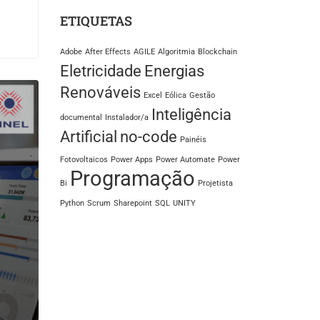
ETIQUETAS
Adobe
After Effects
AGILE
Algoritmia
Blockchain
Eletricidade
Energias
Renováveis
Excel
Eólica
Gestão
Inteligência
documental
Instalador/a
Artificial
no-code
Painéis
Fotovoltaicos
Power Apps
Power Automate
Power
Programação
Bi
Projetista
Python
Scrum
Sharepoint
SQL
UNITY