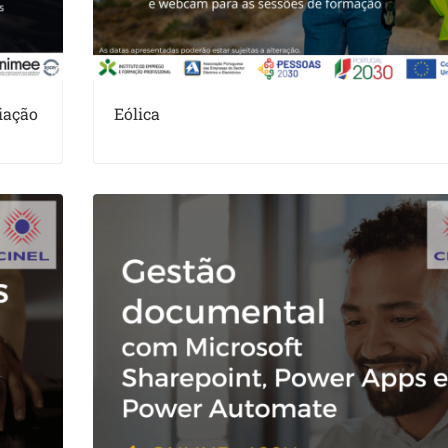
iação
Eólica