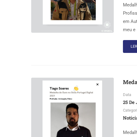
Medalh
Profis
em Aut
meu e 
LER
Medal
Data
25 De 
Categor
Notíci
Medalh