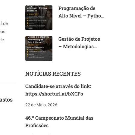
Programação de
Alto Nível – Python
Iniciação (I)
l de
cas
Gestão de Projetos
de
– Metodologias
AGILE (Scrum)
NOTÍCIAS RECENTES
Candidate-se através do link:
https://shorturl.at/bXCFo
astos
22 de Maio, 2026
46.º Campeonato Mundial das
Profissões