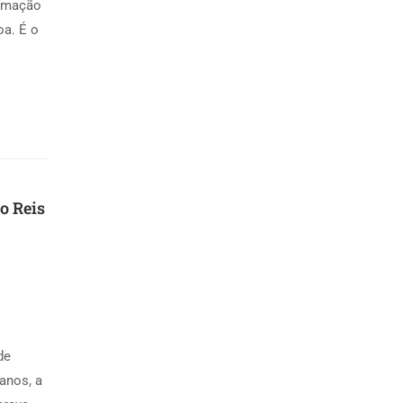
ormação
oa. É o
o Reis
de
anos, a