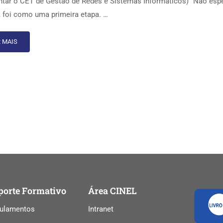
ntar o CET de Gestão de Redes e Sistemas Informáticos) “Não esp
, foi como uma primeira etapa. …
 MAIS
porte Formativo
Área CINEL
ulamentos
Intranet