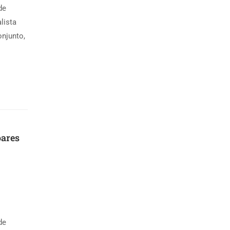
de
lista
onjunto,
oares
de