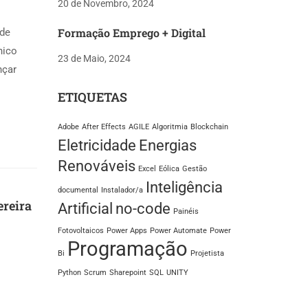
20 de Novembro, 2024
Formação Emprego + Digital
 de
nico
23 de Maio, 2024
nçar
ETIQUETAS
Adobe
After Effects
AGILE
Algoritmia
Blockchain
Eletricidade
Energias
Renováveis
Excel
Eólica
Gestão
Inteligência
documental
Instalador/a
ereira
Artificial
no-code
Painéis
Fotovoltaicos
Power Apps
Power Automate
Power
Programação
Bi
Projetista
Python
Scrum
Sharepoint
SQL
UNITY