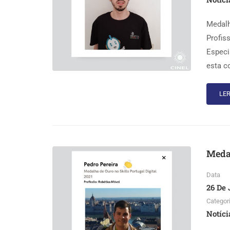
Medalh
Profis
Especi
esta c
LER
Medal
Data
26 De 
Categor
Notíci