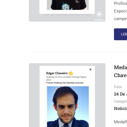
Profis
Especi
campeo
LER
Medal
Chav
Data
24 De 
Categor
Notíci
Medalh