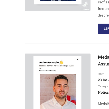
Profis
freque
descre
LER
Medal
Assu
Data
23 De 
Categor
Notíci
Medalh