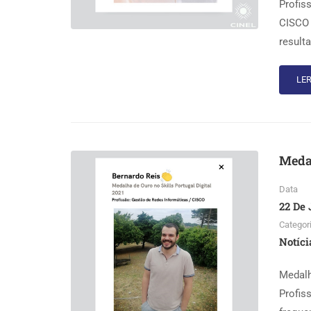
Profis
CISCO 
result
LER
Medal
Data
22 De 
Categor
Notíci
Medalh
Profis