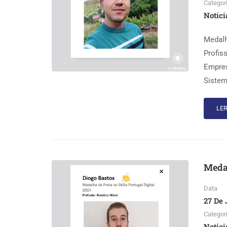
Categor
Notíci
Medalh
Profis
Empres
Sistem
LER
Medal
Data
27 De 
Categor
Notíci