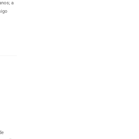
anos; a
sigo
de