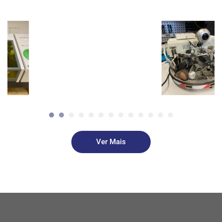
(ANIMEE).
Tem sede em
Lisboa e uma
delegação no
Porto e integra,
igualmente, a
rede de Centros
de Gestão
Participada do
IEFP,IP.
Ver Mais
Presta serviços
de elevada
qualidade a
empresas e
cidadãos no