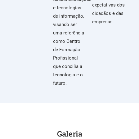
é uma entidade
expetativas dos
e tecnologias
de direito
cidadãos e das
de informação,
público,
empresas.
visando ser
constituída em
uma referência
1985 por
como Centro
protocolo
de Formação
celebrado entre
Profissional
o Instituto do
que concilia a
Emprego e da
tecnologia e o
Formação
futuro.
Profissional
(IEFP, IP) e a
Associação
Portuguesa das
Empresas do
Setor Eléctrico
Galeria
e Electrónico