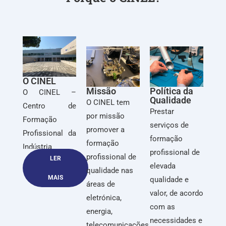
O CINEL
Missão
Política da
O CINEL –
Qualidade
O CINEL tem
Centro de
Prestar
por missão
Formação
serviços de
promover a
Profissional da
formação
formação
Indústria
profissional de
profissional de
LER
Electrónica,
elevada
qualidade nas
Energia,
MAIS
qualidade e
áreas de
Telecomunicações
valor, de acordo
eletrónica,
e Tecnologias
com as
energia,
da Informação,
necessidades e
telecomunicações