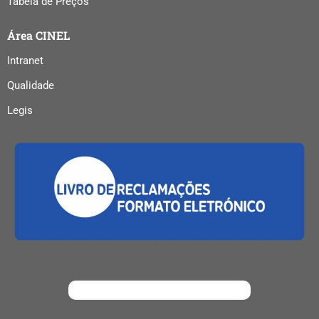
Tabela de Preços
controlo;
energias
Área CINEL
renováveis;
Intranet
telecomunicações;
Qualidade
redes,
tecnologias e
Legis
sistemas de
informação.
Coloca à
disposição dos
interessados
22 laboratórios
equipados com
a mais
moderna
tecnologia.