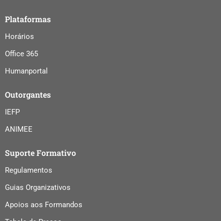
domínio da
qualificação,
Plataformas
formação e
Horários
certificação
Office 365
profissional
promovendo a
Humanportal
aquisição e/ou
Outorgantes
o reforço de
competências
IEFP
em áreas
ANIMEE
comportamentais,
linguísticas e
Suporte Formativo
tecnológicas
Regulamentos
especialmente
Guias Organizativos
em electrónica,
robótica,
Apoios aos Formandos
automação e