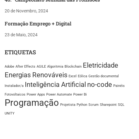
20 de Novembro, 2024
Formação Emprego + Digital
23 de Maio, 2024
ETIQUETAS
Eletricidade
Adobe
After Effects
AGILE
Algoritmia
Blockchain
Energias Renováveis
Excel
Eólica
Gestão documental
Inteligência Artificial
no-code
Instalador/a
Painéis
Fotovoltaicos
Power Apps
Power Automate
Power Bi
Programação
Projetista
Python
Scrum
Sharepoint
SQL
UNITY