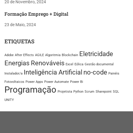
20 de Novembro, 2024
Formação Emprego + Digital
23 de Maio, 2024
ETIQUETAS
Eletricidade
Adobe
After Effects
AGILE
Algoritmia
Blockchain
Energias Renováveis
Excel
Eólica
Gestão documental
Inteligência Artificial
no-code
Instalador/a
Painéis
Fotovoltaicos
Power Apps
Power Automate
Power Bi
Programação
Projetista
Python
Scrum
Sharepoint
SQL
UNITY