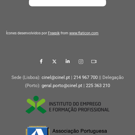
Ícones desenvolvidos por
Freepik
from
www.flaticon.com
Sede (Lisboa):
cinel@cinel.pt
|
214 967 700
|| Delegação
(Porto):
geral.porto@cinel.pt
|
225 363 210