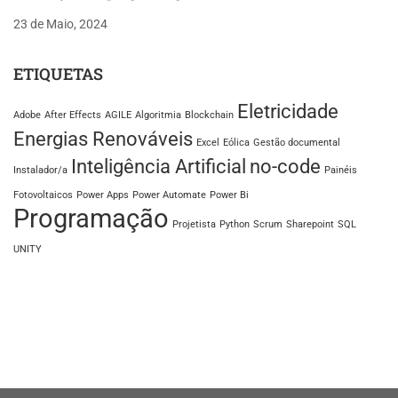
23 de Maio, 2024
ETIQUETAS
Eletricidade
Adobe
After Effects
AGILE
Algoritmia
Blockchain
Energias Renováveis
Excel
Eólica
Gestão documental
Inteligência Artificial
no-code
Instalador/a
Painéis
Fotovoltaicos
Power Apps
Power Automate
Power Bi
Programação
Projetista
Python
Scrum
Sharepoint
SQL
UNITY