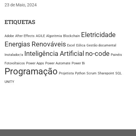
23 de Maio, 2024
ETIQUETAS
Eletricidade
Adobe
After Effects
AGILE
Algoritmia
Blockchain
Energias Renováveis
Excel
Eólica
Gestão documental
Inteligência Artificial
no-code
Instalador/a
Painéis
Fotovoltaicos
Power Apps
Power Automate
Power Bi
Programação
Projetista
Python
Scrum
Sharepoint
SQL
UNITY