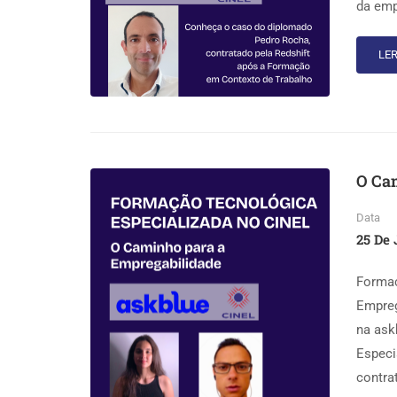
da emp
LER
O Ca
Data
25 De 
Formaç
Empreg
na ask
Especi
contra