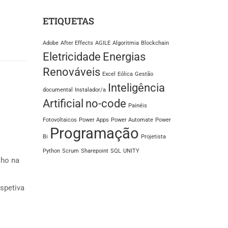
ETIQUETAS
Adobe
After Effects
AGILE
Algoritmia
Blockchain
Eletricidade
Energias
Renováveis
Excel
Eólica
Gestão
Inteligência
documental
Instalador/a
Artificial
no-code
Painéis
Fotovoltaicos
Power Apps
Power Automate
Power
Programação
Bi
Projetista
Python
Scrum
Sharepoint
SQL
UNITY
lho na
rspetiva