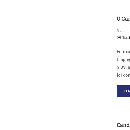
O Ca
Data
25 De 
Formaç
Empreg
SIBS, 
foi co
LER
Candi