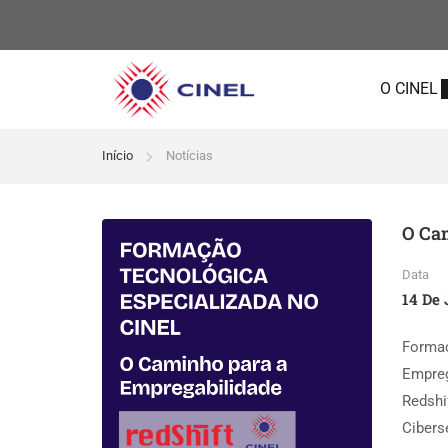
O CINEL
Início
Notícias
O Ca
Data
14 De 
Formaç
Empreg
Redshi
Cibers