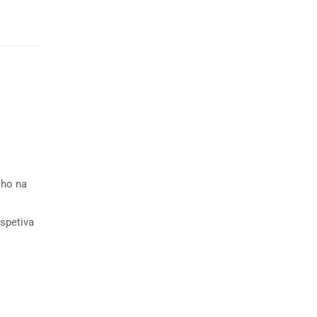
lho na
rspetiva