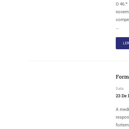
O 46.º
novemb
compet
…
LER
Forma
Data
23 De 
A medi
respon
fortem