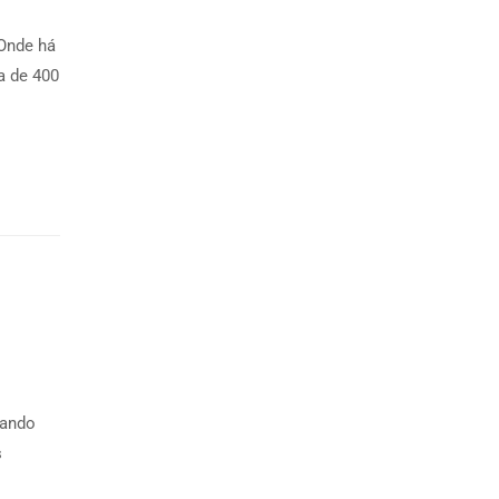
“Onde há
a de 400
sando
s