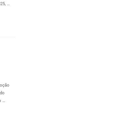
25, …
moção
 do
o …