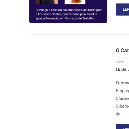
LER
O Ca
Data
16 De 
Formaç
Empreg
Claran
Cibers
da …