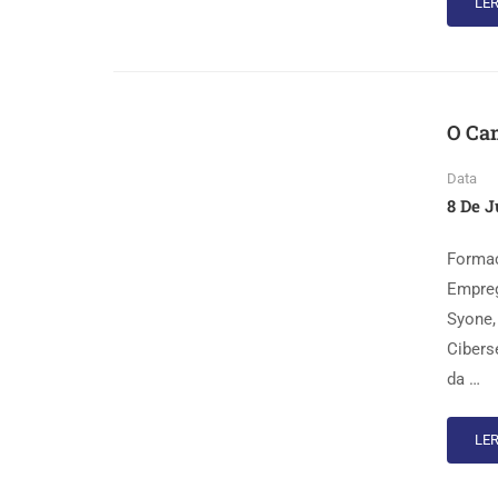
LER
O Ca
Data
8 De J
Formaç
Empreg
Syone,
Cibers
da …
LER