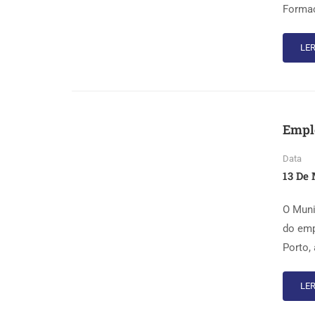
Formaç
LER
Emplo
Data
13 De 
O Muni
do emp
Porto,
LER