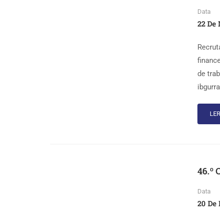
Data
22 De 
Recrut
financ
de tra
ibgurr
LER
46.º 
Data
20 De