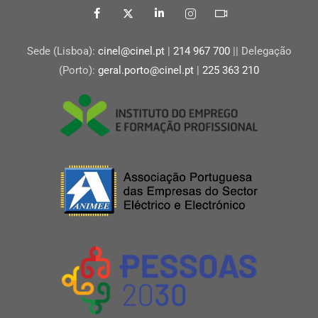
Sede (Lisboa):
cinel@cinel.pt
|
214 967 700
|| Delegação
(Porto):
geral.porto@cinel.pt
|
225 363 210