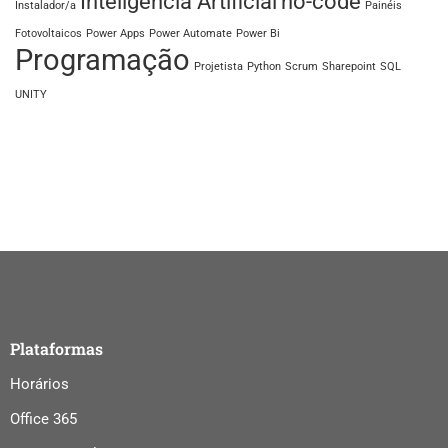
Inteligência Artificial
no-code
Instalador/a
Painéis
Fotovoltaicos
Power Apps
Power Automate
Power Bi
Programação
Projetista
Python
Scrum
Sharepoint
SQL
UNITY
Plataformas
Horários
Office 365