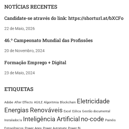
NOTÍCIAS RECENTES
Candidate-se através do link: https://shorturl.at/bXCFo
22 de Maio, 2026
46.º Campeonato Mundial das Profissões
20 de Novembro, 2024
Formação Emprego + Digital
23 de Maio, 2024
ETIQUETAS
Eletricidade
Adobe
After Effects
AGILE
Algoritmia
Blockchain
Energias Renováveis
Excel
Eólica
Gestão documental
Inteligência Artificial
no-code
Instalador/a
Painéis
Fotovoltaicos
Power Apps
Power Automate
Power Bi