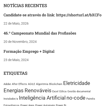
NOTÍCIAS RECENTES
Candidate-se através do link: https://shorturl.at/bXCFo
22 de Maio, 2026
46.º Campeonato Mundial das Profissões
20 de Novembro, 2024
Formação Emprego + Digital
23 de Maio, 2024
ETIQUETAS
Eletricidade
Adobe
After Effects
AGILE
Algoritmia
Blockchain
Energias Renováveis
Excel
Eólica
Gestão documental
Inteligência Artificial
no-code
Instalador/a
Painéis
Fotovoltaicos
Power Apps
Power Automate
Power Bi