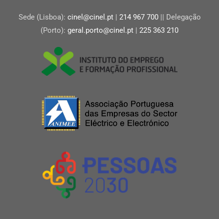
Sede (Lisboa):
cinel@cinel.pt
|
214 967 700
|| Delegação
(Porto):
geral.porto@cinel.pt
|
225 363 210