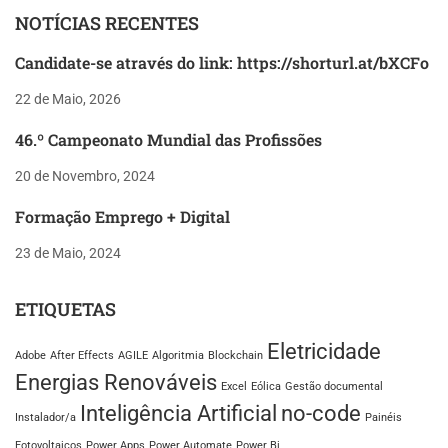
NOTÍCIAS RECENTES
Candidate-se através do link: https://shorturl.at/bXCFo
22 de Maio, 2026
46.º Campeonato Mundial das Profissões
20 de Novembro, 2024
Formação Emprego + Digital
23 de Maio, 2024
ETIQUETAS
Eletricidade
Adobe
After Effects
AGILE
Algoritmia
Blockchain
Energias Renováveis
Excel
Eólica
Gestão documental
Inteligência Artificial
no-code
Instalador/a
Painéis
Fotovoltaicos
Power Apps
Power Automate
Power Bi