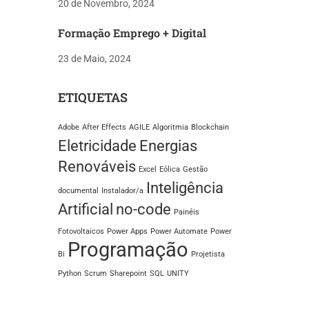
20 de Novembro, 2024
Formação Emprego + Digital
23 de Maio, 2024
ETIQUETAS
Adobe
After Effects
AGILE
Algoritmia
Blockchain
Eletricidade
Energias
Renováveis
Excel
Eólica
Gestão
Inteligência
documental
Instalador/a
Artificial
no-code
Painéis
Fotovoltaicos
Power Apps
Power Automate
Power
Programação
Bi
Projetista
Python
Scrum
Sharepoint
SQL
UNITY