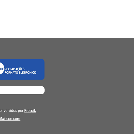
senvolvidos por
Freepik
flaticon.com