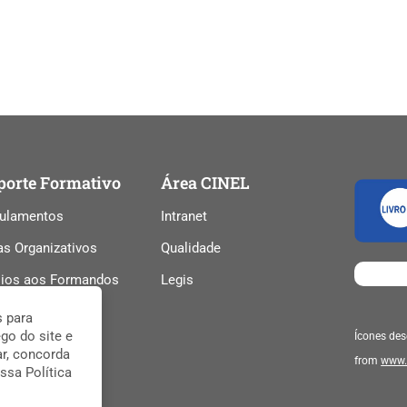
porte Formativo
Área CINEL
ulamentos
Intranet
as Organizativos
Qualidade
ios aos Formandos
Legis
ela de Preços
s para
go do site e
Ícones de
ar, concorda
from
www.
ssa Política