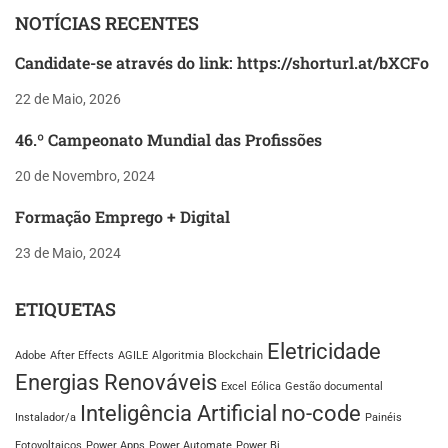
NOTÍCIAS RECENTES
Candidate-se através do link: https://shorturl.at/bXCFo
22 de Maio, 2026
46.º Campeonato Mundial das Profissões
20 de Novembro, 2024
Formação Emprego + Digital
23 de Maio, 2024
ETIQUETAS
Eletricidade
Adobe
After Effects
AGILE
Algoritmia
Blockchain
Energias Renováveis
Excel
Eólica
Gestão documental
Inteligência Artificial
no-code
Instalador/a
Painéis
Fotovoltaicos
Power Apps
Power Automate
Power Bi