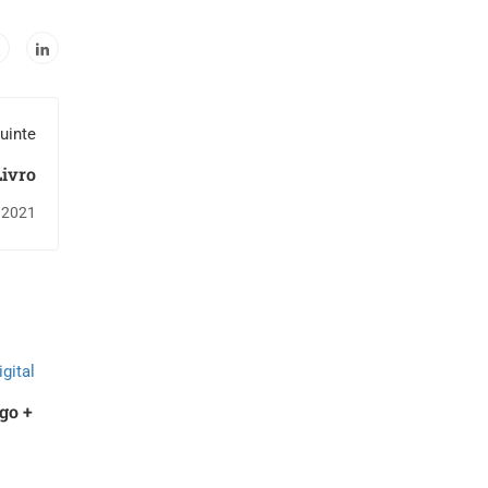
uinte
Livro
, 2021
go +