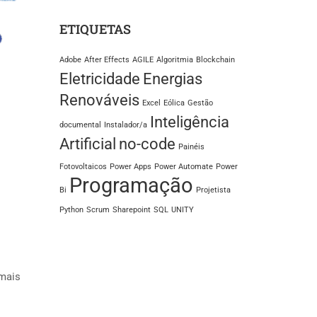
ETIQUETAS
Adobe
After Effects
AGILE
Algoritmia
Blockchain
Eletricidade
Energias
Renováveis
Excel
Eólica
Gestão
Inteligência
documental
Instalador/a
Artificial
no-code
Painéis
Fotovoltaicos
Power Apps
Power Automate
Power
Programação
Bi
Projetista
Python
Scrum
Sharepoint
SQL
UNITY
 mais