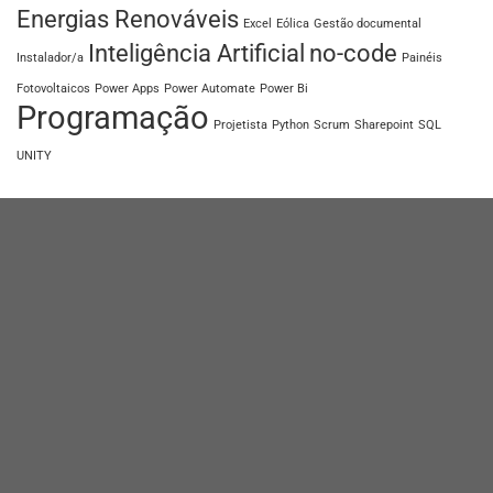
Energias Renováveis
Excel
Eólica
Gestão documental
Inteligência Artificial
no-code
Instalador/a
Painéis
Fotovoltaicos
Power Apps
Power Automate
Power Bi
Programação
Projetista
Python
Scrum
Sharepoint
SQL
UNITY