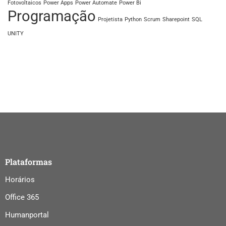
Fotovoltaicos
Power Apps
Power Automate
Power Bi
Programação
Projetista
Python
Scrum
Sharepoint
SQL
UNITY
Plataformas
Horários
Office 365
Humanportal